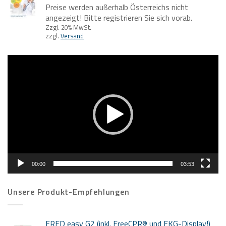
Preise werden außerhalb Österreichs nicht
angezeigt! Bitte registrieren Sie sich vorab.
Zzgl. 20% MwSt.
zzgl.
Versand
Video-
Player
00:00
03:53
Unsere Produkt-Empfehlungen
FRED easy G2 (inkl. FreeCPR® und EKG-Display!)