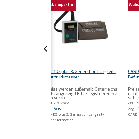
Webshopaktion
Webs
 Paddles und
BR-102 plus 3. Generation Langzeit-
CARDI
l mit AED
Blutdruckmesser
Befu
rhalb Österreichs
Preise werden außerhalb Österreichs
Preis
te registrieren Sie
nicht angezeigt! Bitte registrieren Sie
nicht
sich vorab.
sich 
Zzgl. 20% MwSt.
Zzgl. 
zzgl.
Versand
zzgl.
V
ddles und Rekorder
BR-102 plus 3. Generation Langzeit-
CARDI
 Vorrat reicht)
Blutdruckmesser