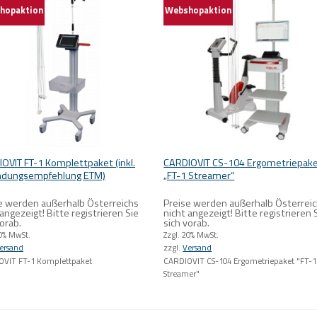
hopaktion
Webshopaktion
OVIT FT-1 Komplettpaket (inkl.
CARDIOVIT CS-104 Ergometriepak
ndungsempfehlung ETM)
„FT-1 Streamer“
e werden außerhalb Österreichs
Preise werden außerhalb Österrei
 angezeigt! Bitte registrieren Sie
nicht angezeigt! Bitte registrieren 
vorab.
sich vorab.
20% MwSt.
Zzgl. 20% MwSt.
ersand
zzgl.
Versand
OVIT FT-1 Komplettpaket
CARDIOVIT CS-104 Ergometriepaket "FT-1
Streamer"