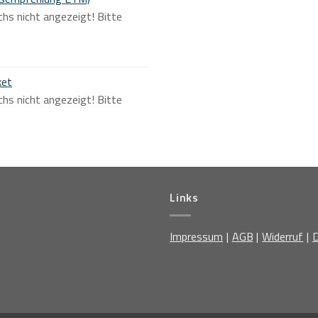
chs nicht angezeigt! Bitte
ket
chs nicht angezeigt! Bitte
Links
Impressum
AGB
Widerruf
D