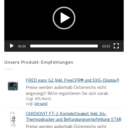
00:00
03:53
Unsere Produkt-Empfehlungen
FRED easy G2 (inkl. FreeCPR® und EKG-Display!)
Preise werden außerhalb Österreichs nicht
angezeigt! Bitte registrieren Sie sich vorab.
Zzgl. 20% MwSt.
zzgl.
Versand
CARDIOVIT FT-2 Komplettpaket (inkl. A4-
Thermodrucker und Befundungsempfehlung ETM)
Preise werden außerhalb Österreichs nicht