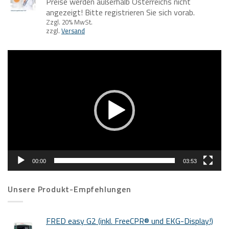
Preise werden außerhalb Österreichs nicht
angezeigt! Bitte registrieren Sie sich vorab.
Zzgl. 20% MwSt.
zzgl.
Versand
Video-
Player
00:00
03:53
Unsere Produkt-Empfehlungen
FRED easy G2 (inkl. FreeCPR® und EKG-Display!)