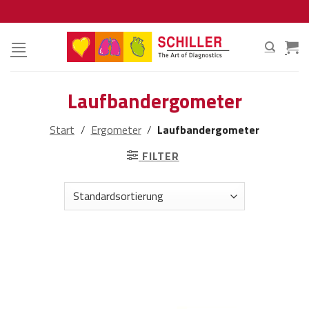
Zum
Inhalt
springen
Laufbandergometer
Start
/
Ergometer
/
Laufbandergometer
FILTER